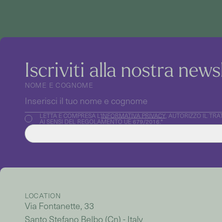
Iscriviti alla nostra news
NOME E COGNOME
LETTA E COMPRESA L'
INFORMATIVA PRIVACY
, AUTORIZZO IL TR
AI SENSI DEL REGOLAMENTO UE 679/2016.*
LOCATION
Via Fontanette, 33
Santo Stefano Belbo (Cn) - Italy