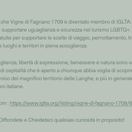
e che Vigne di Fagnano 1709 è diventato membro di IGLTA: 
r supportare uguaglianza e sicurezza nel turismo LGBTQ+.
tuite per supportare le scelte di viaggio, pernottamento, tra
 luoghi e territori in piena accoglienza.
ienza, libertà di espressione, benessere e natura sono val
i ospitalità che è aperto a chiunque abbia voglia di scopri
nico del magnifico territorio delle Langhe, e più in generale
ni italiane.
com :
https://www.iglta.org/listing/vigne-di-fagnano-1709/
iffondete e Chiedeteci qualsiasi curiosità in proposito!