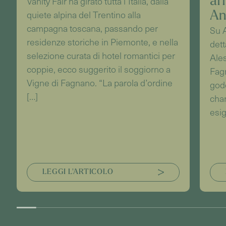
Vanity Fair ha girato tutta l’Italia, dalla
aff
quiete alpina del Trentino alla
An
campagna toscana, passando per
Su A
residenze storiche in Piemonte, e nella
dett
selezione curata di hotel romantici per
Ales
coppie, ecco suggerito il soggiorno a
Fagn
Vigne di Fagnano. “La parola d’ordine
gode
[…]
char
esig
LEGGI L'ARTICOLO