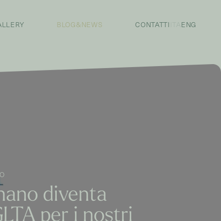
ALLERY
BLOG&NEWS
CONTATTI
ITA
ENG
NO
nano diventa
LTA per i nostri