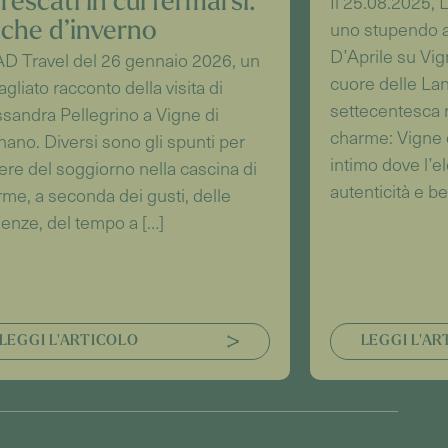
rescati in cui fermarsi.
Il 25.08.2025, L
uno stupendo a
che d’inverno
D’Aprile su Vig
D Travel del 26 gennaio 2026, un
cuore delle La
agliato racconto della visita di
settecentesca r
sandra Pellegrino a Vigne di
charme: Vigne 
ano. Diversi sono gli spunti per
intimo dove l’e
re del soggiorno nella cascina di
autenticità e be
me, a seconda dei gusti, delle
enze, del tempo a […]
LEGGI L'ARTICOLO
LEGGI L'A