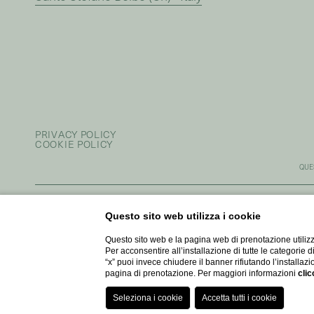
PRIVACY POLICY
COOKIE POLICY
QUE
Questo sito web utilizza i cookie
QUESTO SITO È STATO REALIZZATO NELL’AMBITO DEL BANDO
Questo sito web e la pagina web di prenotazione utilizz
“VOUCHER DIGITALIZZAZIONE PMI” PROGRAMMA REGIONALE
Per acconsentire all’installazione di tutte le categorie 
PIEMONTE F.E.S.R. 2021/2027
“x” puoi invece chiudere il banner rifiutando l’installazi
pagina di prenotazione. Per maggiori informazioni
clic