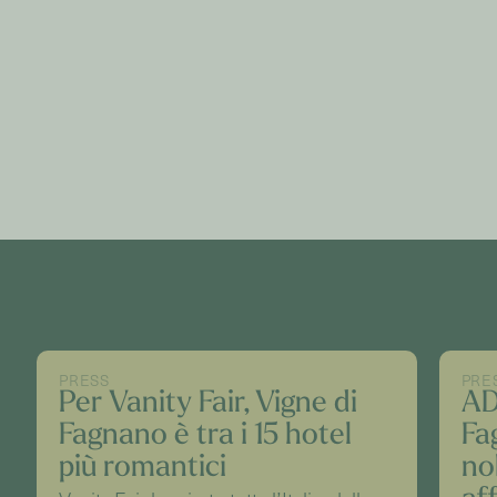
PRESS
PRE
Per Vanity Fair, Vigne di
AD
Fagnano è tra i 15 hotel
Fa
più romantici
nob