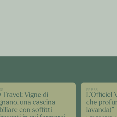
SS
PRESS
 Travel: Vigne di
L’Officiel 
gnano, una cascina
che profum
iliare con soffitti
lavanda)”