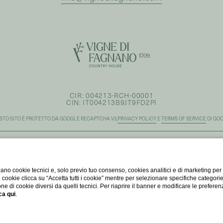
CIR: 004213-RCH-00001
CIN: IT004213B9JT9FD2PI
STO SITO È PROTETTO DA GOOGLE RECAPTCHA V3,
PRIVACY POLICY
E
TERMS OF SERVICE
DI GOO
ano cookie tecnici e, solo previo tuo consenso, cookies analitici e di marketing per
di cookie clicca su “Accetta tutti i cookie” mentre per selezionare specifiche categori
one di cookie diversi da quelli tecnici. Per riaprire il banner e modificare le preferen
ca qui
.
PRENOTA UNA CAMERA