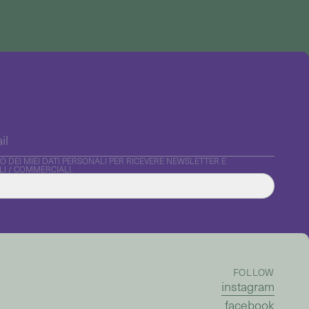
DEI MIEI DATI PERSONALI PER RICEVERE NEWSLETTER E
I / COMMERCIALI.
FOLLOW
instagram
facebook