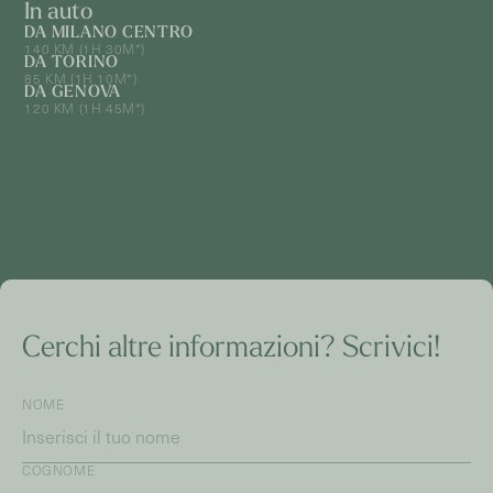
In auto
DA MILANO CENTRO
140 KM (1H 30M*)
DA TORINO
85 KM (1H 10M*)
DA GENOVA
120 KM (1H 45M*)
Cerchi altre informazioni? Scrivici!
NOME
COGNOME