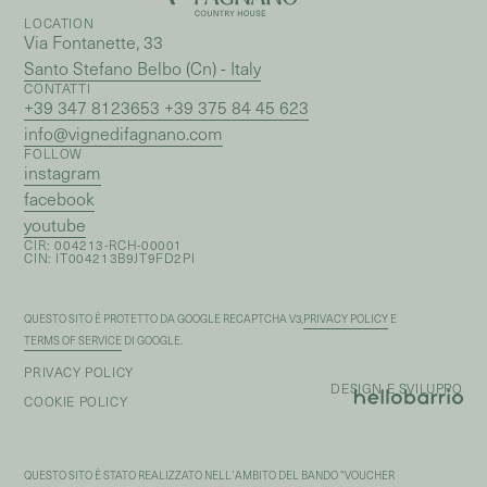
LOCATION
Via Fontanette, 33
Santo Stefano Belbo (Cn) - Italy
CONTATTI
+39 347 8123653 +39 375 84 45 623
info@vignedifagnano.com
FOLLOW
instagram
facebook
youtube
CIR: 004213-RCH-00001
CIN: IT004213B9JT9FD2PI
QUESTO SITO È PROTETTO DA GOOGLE RECAPTCHA V3,
PRIVACY POLICY
E
TERMS OF SERVICE
DI GOOGLE.
PRIVACY POLICY
DESIGN E SVILUPPO
COOKIE POLICY
QUESTO SITO È STATO REALIZZATO NELL’AMBITO DEL BANDO “VOUCHER