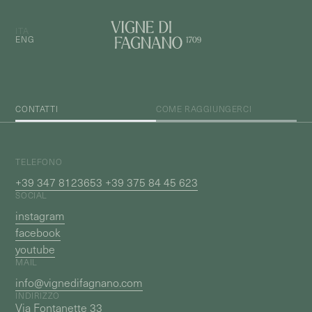
ITA
ENG
CONTATTI
COME RAGGIUNGERCI
TELEFONO
+39 347 8123653 +39 375 84 45 623
SOCIAL
instagram
facebook
youtube
MAIL
info@vignedifagnano.com
INDIRIZZO
Via Fontanette 33